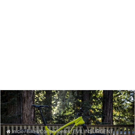
Inicio
/
Bikes/Componentes
/
EVIL INSURGENT