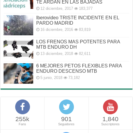
TE ARDAN EN LAS BAJADAS
12 diciembre, 2017
183,377
Iberovideo TRISTE INCIDENTE EN EL
PARDO MADRID
16 diciembre, 2016
83,819
LOS FRENOS MAS POTENTES PARA
MTB ENDURO DH
13 diciembre, 2018
82,611
6 MEJORES PETOS FLEXIBLES PARA
ENDURO DESCENSO MTB
5 junio, 2018
73,182
255k
901
1,840
Fans
Seguidores
Suscriptores