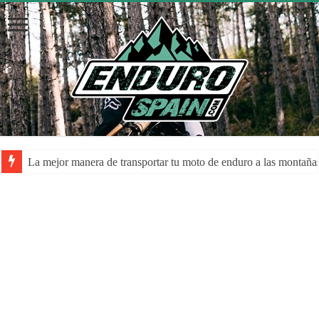
La mejor manera de transportar tu moto de enduro a las montaña
La despolarización mental en el rendimiento de los atletas: una a