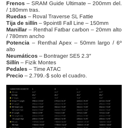
Frenos
– SRAM Guide Ultimate – 200mm del.
/ 180mm tras.
Ruedas
– Roval Traverse SL Fattie
Tija de sillín
– 9point8 Fall Line – 150mm
Manillar
– Renthal Fatbar carbon – 20mm alto
/ 780mm ancho
Potencia
– Renthal Apex – 50mm largo / 6º
alto
Neumáticos
– Bontrager SE5 2.3″
Sillín
– Fizik Montes
Pedales
– Time ATAC
Precio
– 2.799.-$ solo el cuadro.