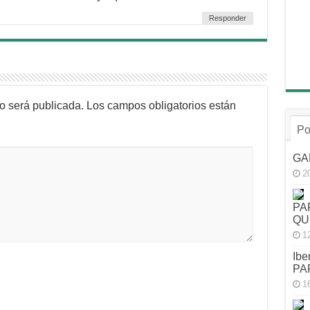
Responder
no será publicada.
Los campos obligatorios están
Po
GA
2
PA
QU
1
Ibe
PA
1