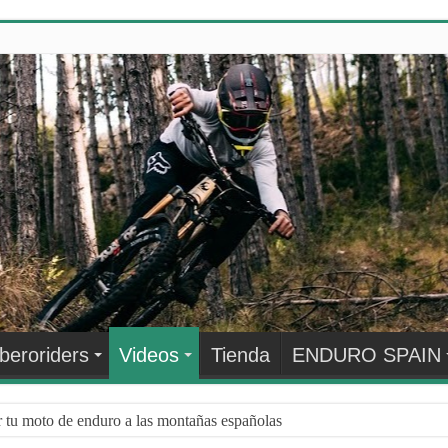
Iberoriders
Videos
Tienda
ENDURO SPAIN
r tu moto de enduro a las montañas españolas