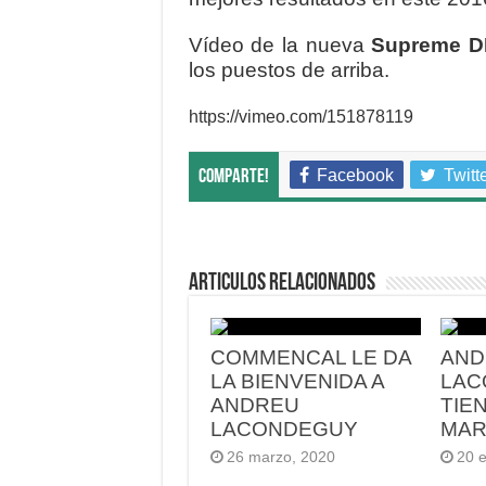
Vídeo de la nueva
Supreme D
los puestos de arriba.
https://vimeo.com/151878119
Facebook
Twitt
Comparte!
Articulos relacionados
COMMENCAL LE DA
AND
LA BIENVENIDA A
LAC
ANDREU
TIE
LACONDEGUY
MA
26 marzo, 2020
20 