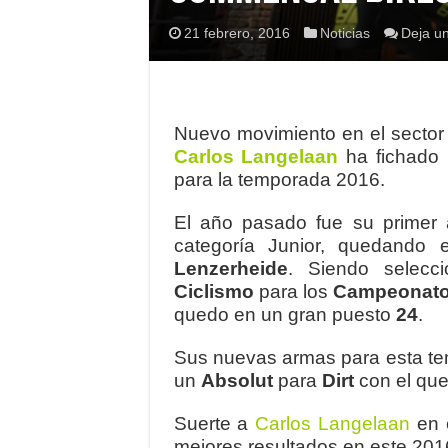
21 febrero, 2016
Noticias
Deja u
Nuevo movimiento en el sector
Carlos Langelaan
ha fichado 
para la temporada 2016.
El año pasado fue su primer
categoría Junior, quedando 
Lenzerheide
. Siendo selec
Ciclismo
para los
Campeonato
quedo en un gran puesto
24
.
Sus nuevas armas para esta t
un
Absolut
para
Dirt
con el que
Suerte a
Carlos Langelaan
en 
mejores resultados en este 20