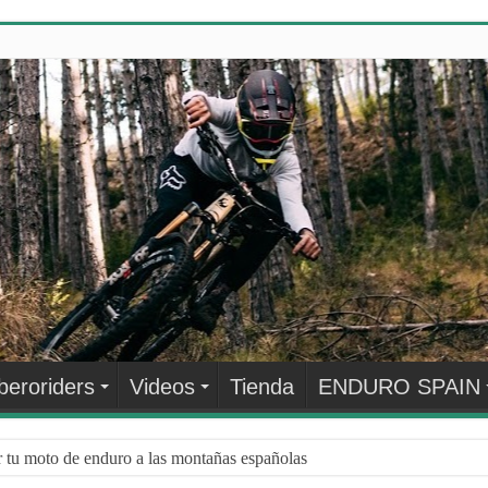
beroriders
Videos
Tienda
ENDURO SPAIN
r tu moto de enduro a las montañas españolas