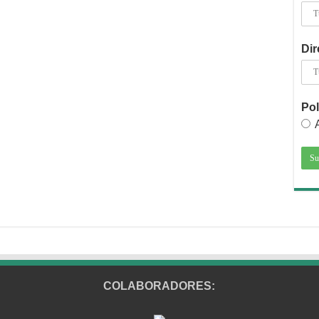
Dir
Pol
COLABORADORES: