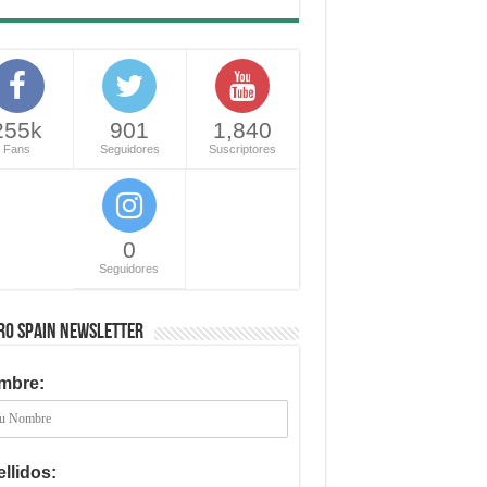
255k
901
1,840
Fans
Seguidores
Suscriptores
0
Seguidores
RO SPAIN NEWSLETTER
mbre:
llidos: