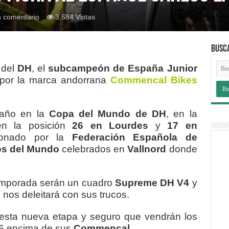
n comentario
3,684 Vistas
BUSC
 del
DH
, el
subcampeón de España Junior
por la marca andorrana
Commencal Bikes
 año en la
Copa del Mundo de DH
, en la
en la posición
26 en Lourdes
y
17 en
cionado por la
Federación Española de
s del Mundo
celebrados en
Vallnord
donde
emporada serán un cuadro
Supreme DH V4
y
 nos deleitará con sus trucos.
esta nueva etapa y seguro que vendrán los
16 encima de sus
Commencal
.