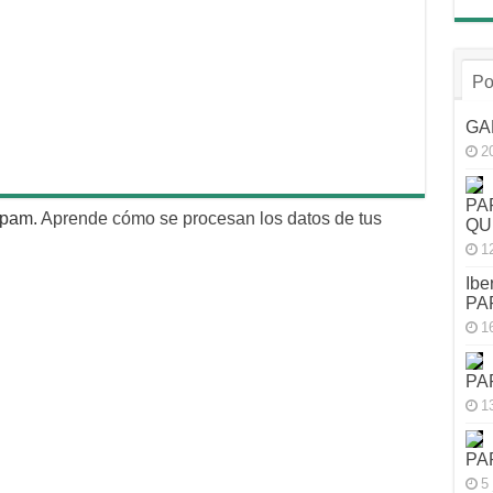
Po
GA
2
PA
 spam.
Aprende cómo se procesan los datos de tus
QU
1
Ibe
PA
1
PA
1
PA
5 