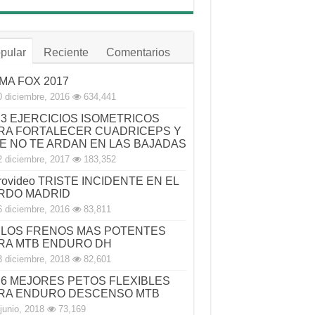
pular
Reciente
Comentarios
MA FOX 2017
0 diciembre, 2016
634,441
3 EJERCICIOS ISOMETRICOS
RA FORTALECER CUADRICEPS Y
E NO TE ARDAN EN LAS BAJADAS
2 diciembre, 2017
183,352
rovideo TRISTE INCIDENTE EN EL
RDO MADRID
6 diciembre, 2016
83,811
LOS FRENOS MAS POTENTES
RA MTB ENDURO DH
3 diciembre, 2018
82,601
6 MEJORES PETOS FLEXIBLES
RA ENDURO DESCENSO MTB
junio, 2018
73,169