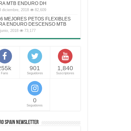
RA MTB ENDURO DH
3 diciembre, 2018
82,609
6 MEJORES PETOS FLEXIBLES
RA ENDURO DESCENSO MTB
junio, 2018
73,177
255k
901
1,840
Fans
Seguidores
Suscriptores
0
Seguidores
RO SPAIN NEWSLETTER