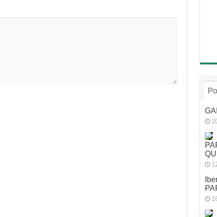
Po
GA
2
PA
QU
1
Ibe
PA
1