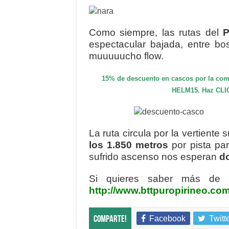
Como siempre, las rutas del
P
espectacular bajada, entre b
muuuuucho flow.
15% de descuento en cascos por la comp
HELM15. Haz CLIC
La ruta circula por la vertiente s
los 1.850 metros
por pista pa
sufrido ascenso nos esperan
d
Si quieres saber más de l
http://www.bttpuropirineo.com
Facebook
Twitt
Comparte!