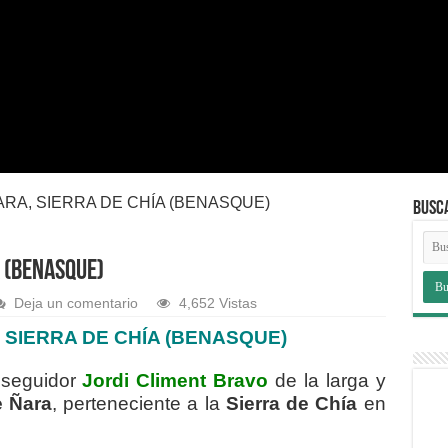
RA, SIERRA DE CHÍA (BENASQUE)
BUSC
A (BENASQUE)
Deja un comentario
4,652 Vistas
 SIERRA DE CHÍA (BENASQUE)
 seguidor
Jordi Climent Bravo
de la larga y
 Ñara
, perteneciente a la
Sierra de Chía
en