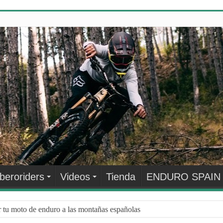
Iberoriders
Videos
Tienda
ENDURO SPAIN
r tu moto de enduro a las montañas españolas