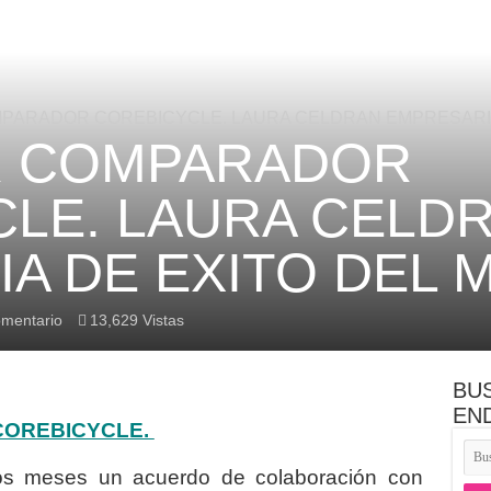
cer de la geometría de una bici
tavik Sound of Pure Mountain Bike Mayhem
tema inalámbrico con motor cambio predictivo de marchas y batería
ARADOR COREBICYCLE. LAURA CELDRAN EMPRESARIA 
 COMPARADOR
LE. LAURA CELD
A DE EXITO DEL M
omentario
13,629 Vistas
BU
EN
OREBICYCLE.
os meses un acuerdo de colaboración con