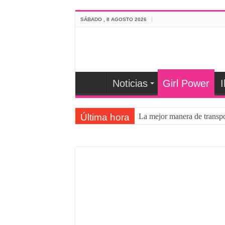
SÁBADO , 8 AGOSTO 2026
Noticias
Girl Power
I
Última hora
La mejor manera de transpo
La despolarización mental e
¿Sabes cómo poner a punto
NEUMÁTICOS DE BICI
Robo de bicicletas de alta
Nueva Santa Cruz V10 con
Calculadora de presiones pa