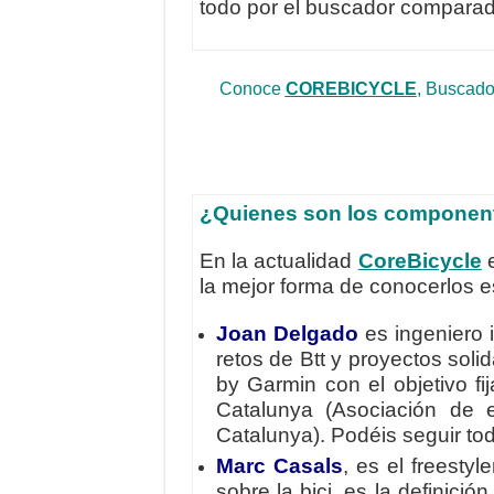
todo por el buscador compara
Conoce
COREBICYCLE
, Buscado
¿Quienes son los component
En la actualidad
CoreBicycle
e
la mejor forma de conocerlos e
Joan Delgado
es ingeniero 
retos de Btt y proyectos soli
by Garmin con el objetivo f
Catalunya (Asociación de 
Catalunya). Podéis seguir tod
Marc Casals
, es el freestyl
sobre la bici, es la definic