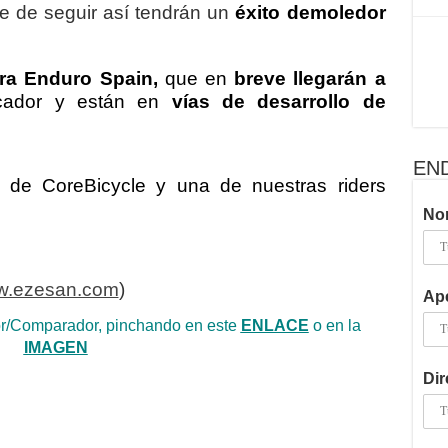
 de seguir así tendrán un
éxito demoledor
ra Enduro Spain,
que en
breve llegarán a
cador y están en
vías de desarrollo de
EN
ra de CoreBicycle y una de nuestras riders
No
.ezesan.com
)
Ape
r/Comparador, pinchando en este
ENLACE
o en la
IMAGEN
Dir