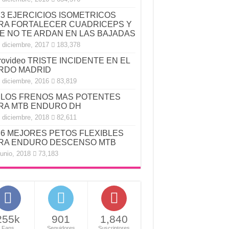
3 EJERCICIOS ISOMETRICOS
RA FORTALECER CUADRICEPS Y
E NO TE ARDAN EN LAS BAJADAS
 diciembre, 2017
183,378
rovideo TRISTE INCIDENTE EN EL
RDO MADRID
 diciembre, 2016
83,819
LOS FRENOS MAS POTENTES
RA MTB ENDURO DH
 diciembre, 2018
82,611
6 MEJORES PETOS FLEXIBLES
RA ENDURO DESCENSO MTB
junio, 2018
73,183
255k
901
1,840
Fans
Seguidores
Suscriptores