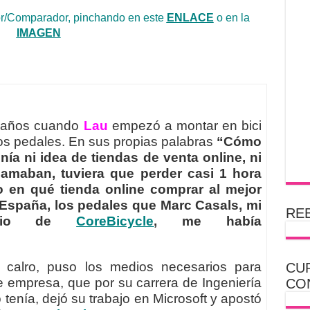
r/Comparador, pinchando en este
ENLACE
o en la
IMAGEN
s años cuando
Lau
empezó a montar en bici
os pedales. En sus propias palabras
“Cómo
nía ni idea de tiendas de venta online, ni
lamaban, tuviera que perder casi 1 hora
 en qué tienda online comprar al mejor
 España, los pedales que Marc Casals, mi
REB
ocio de
CoreBicycle
, me había
calro, puso los medios necesarios para
CU
e empresa, que por su carrera de Ingeniería
CO
enía, dejó su trabajo en Microsoft y apostó