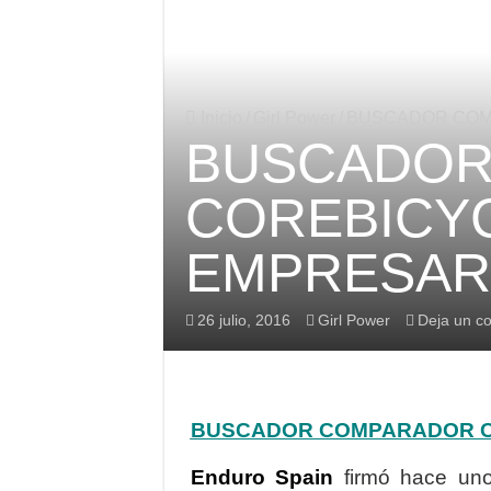
15 Términos que debes cono
Nuevo video de Brage Ves
SRAM Eagle Powertrain sis
Inicio
/
Girl Power
/
BUSCADOR COMP
BUSCADOR
COREBICYC
EMPRESARI
26 julio, 2016
Girl Power
Deja un c
BUSCADOR COMPARADOR C
Enduro Spain
firmó hace un