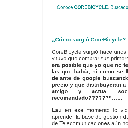
Conoce
COREBICYCLE
, Buscado
¿Cómo surgió
CoreBicycle
?
CoreBicycle surgió hace uno
y tuvo que comprar sus primer
era posible que yo que no te
las que había, ni cómo se l
delante de google buscando
precio y que distribuyeran a
amigo y actual s
recomendado??????”…
…
Lau
en ese momento lo vio 
aprender la base de gestión d
de Telecomunicaciones aún no t