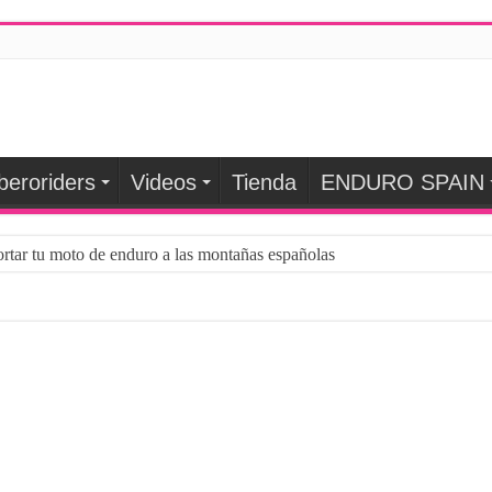
beroriders
Videos
Tienda
ENDURO SPAIN
rtar tu moto de enduro a las montañas españolas
n el rendimiento de los atletas: una aliada para optimizar la preparació
 tu MTB eléctrica para esta primavera?
: ¿QUÉ HACER CUANDO LLEGA EL INVIERNO?
 gama por medio de Wallapop
 suspension y geometría actualizada
ra neumáticos de bicicletas