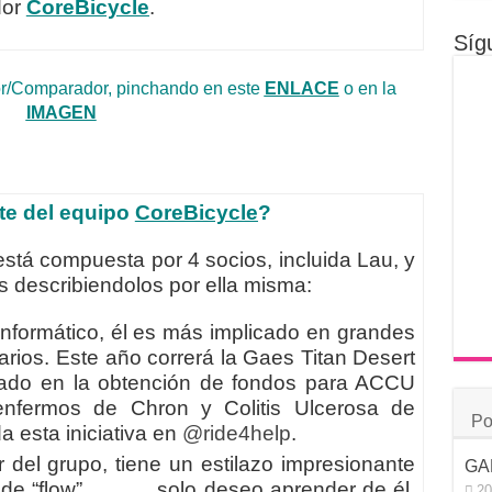
dor
CoreBicycle
.
Síg
r/Comparador, pinchando en este
ENLACE
o en la
IMAGEN
e del equipo
CoreBicycle
?
stá compuesta por 4 socios, incluida Lau, y
s describiendolos por ella misma:
informático, él es más implicado en grandes
darios. Este año correrá la Gaes Titan Desert
ijado en la obtención de fondos para ACCU
enfermos de Chron y Colitis Ulcerosa de
Po
a esta iniciativa en
@ride4help
.
er del grupo, tiene un estilazo impresionante
GA
ión de “flow”………. solo deseo aprender de él.
20