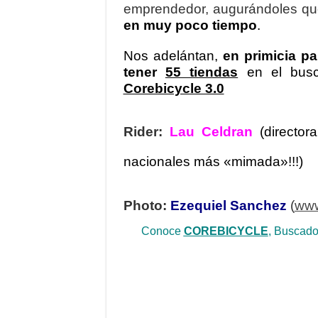
emprendedor, augurándoles que
en muy poco tiempo
.
Nos adelántan,
en primicia pa
tener
55 tiendas
en el bus
Corebicycle 3.0
Rider:
Lau Celdran
(directo
nacionales más «mimada»!!!)
Photo:
Ezequiel Sanchez
(
www
Conoce
COREBICYCLE
, Buscado