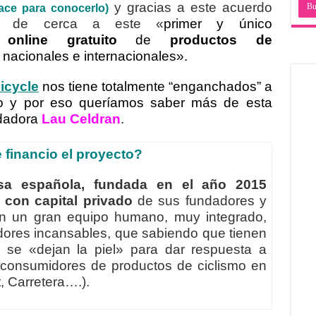
y gracias a este acuerdo
ace para conocerlo)
s de cerca a este «
primer y único
online gratuito
de
productos de
 nacionales e internacionales»
.
icycle
nos tiene totalmente “enganchados” a
mo y por eso queríamos saber más de esta
dadora
Lau Celdran
.
financio el proyecto?
sa española,
fundada en el año 2015
 con capital privado
de sus fundadores y
on un gran equipo humano, muy integrado,
adores incansables, que sabiendo que tienen
 se «dejan la piel» para dar respuesta a
 consumidores de productos de ciclismo en
t, Carretera….).