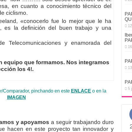
esa, en cuanto a conocimiento técnico del
e ciclismo.
PA
QU
reeland, «conocerlo fue lo mejor que le ha
12
 es la definición del buen trabajo y una
Ibe
PA
 de Telecomunicaciones y enamorada del
16
PA
an equipo que formamos. Nos integramos
13
ción los 4!.
PA
5 
r/Comparador, pinchando en este
ENLACE
o en la
IMAGEN
amos y apoyamos
a seguir trabajando duro
ue hacen en este proyecto tan innovador y