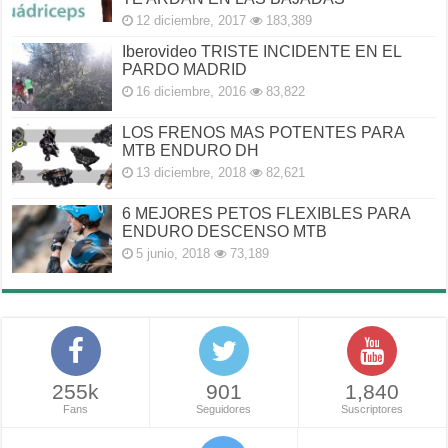
12 diciembre, 2017
183,389
Iberovideo TRISTE INCIDENTE EN EL
PARDO MADRID
16 diciembre, 2016
83,822
LOS FRENOS MAS POTENTES PARA
MTB ENDURO DH
13 diciembre, 2018
82,621
6 MEJORES PETOS FLEXIBLES PARA
ENDURO DESCENSO MTB
5 junio, 2018
73,189
255k
901
1,840
Fans
Seguidores
Suscriptores