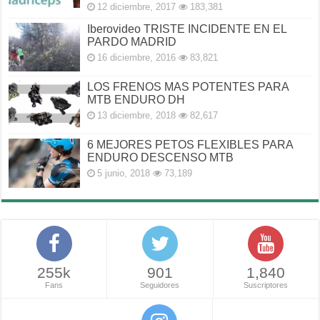
12 diciembre, 2017
183,381
Iberovideo TRISTE INCIDENTE EN EL
PARDO MADRID
16 diciembre, 2016
83,821
LOS FRENOS MAS POTENTES PARA
MTB ENDURO DH
13 diciembre, 2018
82,617
6 MEJORES PETOS FLEXIBLES PARA
ENDURO DESCENSO MTB
5 junio, 2018
73,189
255k
901
1,840
Fans
Seguidores
Suscriptores