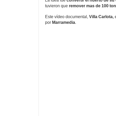
La idea fue
convertir el huerto de su 
tuvieron que
remover mas de 100 tone
Este vídeo documental,
Villa Carlota,
e
por
Marramedia
.