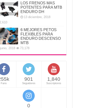
LOS FRENOS MAS
POTENTES PARA MTB
ENDURO DH
13 diciembre, 2018
2,610
6 MEJORES PETOS
FLEXIBLES PARA
ENDURO DESCENSO
MTB
junio, 2018
73,178
255k
901
1,840
Fans
Seguidores
Suscriptores
0