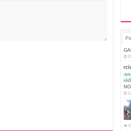
Po
GA
2
NO
1
8