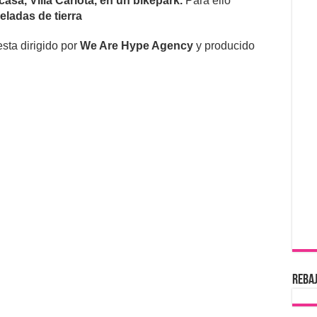
casa, Villa Carlota, en un bikepark.
Para ello
ladas de tierra
sta dirigido por
We Are Hype Agency
y producido
REBAJ