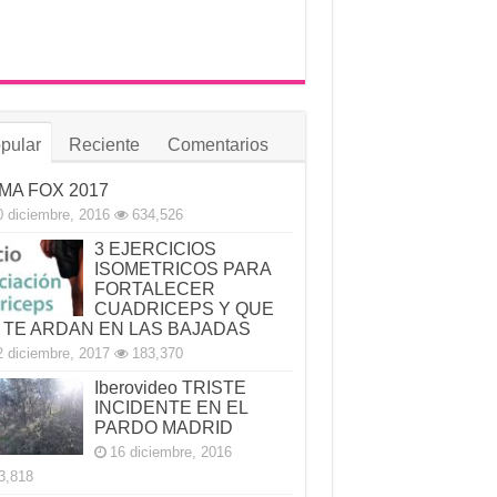
pular
Reciente
Comentarios
MA FOX 2017
0 diciembre, 2016
634,526
3 EJERCICIOS
ISOMETRICOS PARA
FORTALECER
CUADRICEPS Y QUE
 TE ARDAN EN LAS BAJADAS
2 diciembre, 2017
183,370
Iberovideo TRISTE
INCIDENTE EN EL
PARDO MADRID
16 diciembre, 2016
3,818