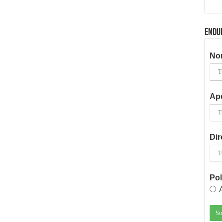
ENDU
No
Ape
Dir
Pol