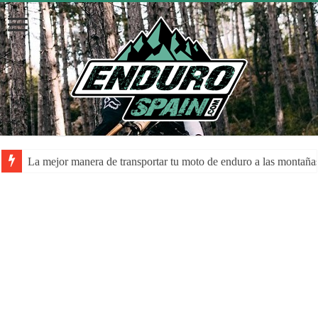
La mejor manera de transportar tu moto de enduro a las montaña
La despolarización mental en el rendimiento de los atletas: una a