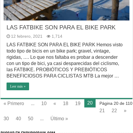
LAS FATBIKE SON PARA EL BIKE PARK
12 febrero, 2021
1,714
LAS FATBIKE SON PARA EL BIKE PARK Hemos visto
todo tipo de bicis en un bike park; gravel, vintage,
rigidas, …. Lo que nos faltaba es probar a descender
con un tipo de bici, ya casi desparecidas del ciclismo,
las FATBIKE. PROBIÓTICOS Y PREBIÓTICOS
BENEFICIOSOS PARA CICLISTAS MTB La mejor …
Leer más »
20
« Primero
...
10
«
18
19
Página 20 de 110
21
22
»
30
40
50
...
Último »