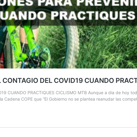
 CONTAGIO DEL COVID19 CUANDO PRACT
UANDO PRACTIQUES CICLISMO MTB Aunque a dia de hoy todavia qu
 la Cadena COPE que “El Gobierno no se plantea reanudar las competi