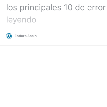
los principales 10 de err
10
leyendo
ERRORES
DEL
MOTOR
Enduro Spain
SHIMANO
EP8
Y
SU
SOLUCIÓN